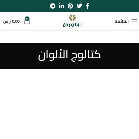
0
القائمة
0.00
ر.س
كتالوج الألوان