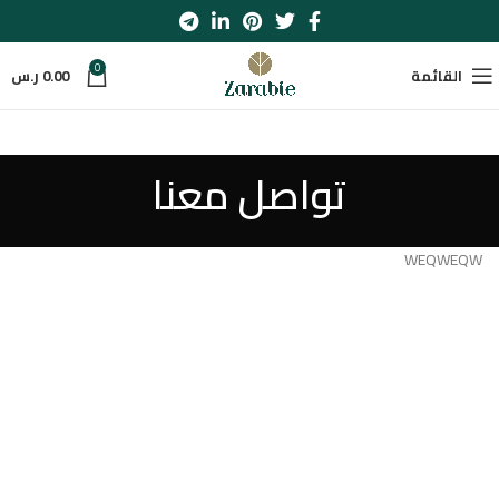
0
القائمة
0.00
ر.س
تواصل معنا
WEQWEQW