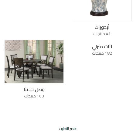
أبجورات
41 منتجات
اثاث منزلي
182 منتجات
وصل حديثا
163 منتجات
عنصر التمارت