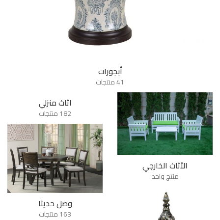
أبجورات
41 منتجات
اثاث منزلي
182 منتجات
الأثاث الخارجي
منتج واحد
وصل حديثا
163 منتجات