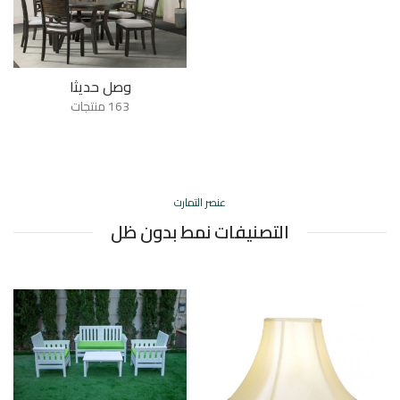
وصل حديثا
163 منتجات
عنصر التمارت
التصنيفات نمط بدون ظل