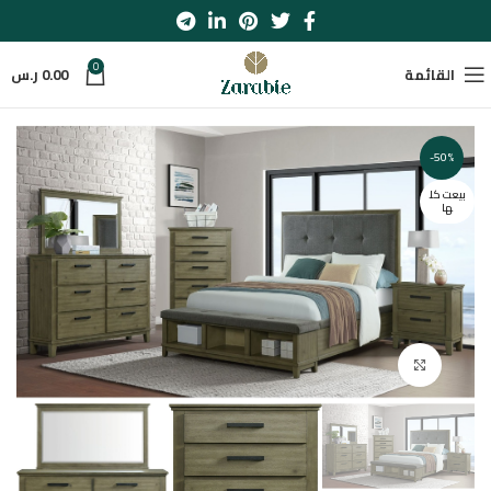
0
القائمة
0.00
ر.س
-50%
بيعت كل
ها
اضغط للتكبير