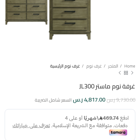
Home
المتجر
غرف نوم
غرف نوم الرئيسية
غرفة نوم ماستر JL300
4,817.00
ر.س
9,730.00
ر.س
السعر شامل الضريبة