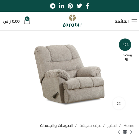
0
القائمة
0.00
ر.س
-40%
بيعت كل
ها
اضغط للتكبير
Home
المتجر
غرف معيشة
الصوفات والجلسات