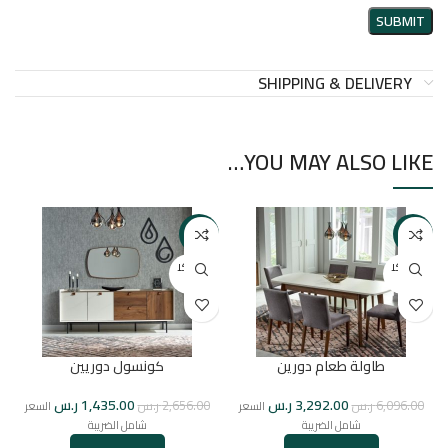
SHIPPING & DELIVERY
YOU MAY ALSO LIKE…
-46%
-46%
بيعت كل
بيعت كل
ها
ها
طاولة طعام دورين
كونسول دوريين
3,292.00
ر.س
1,435.00
ر.س
6,096.00
ر.س
2,656.00
ر.س
السعر
السعر
شامل الضريبة
شامل الضريبة