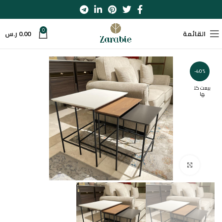
0
القائمة
0.00
ر.س
-40%
بيعت كل
ها
اضغط للتكبير