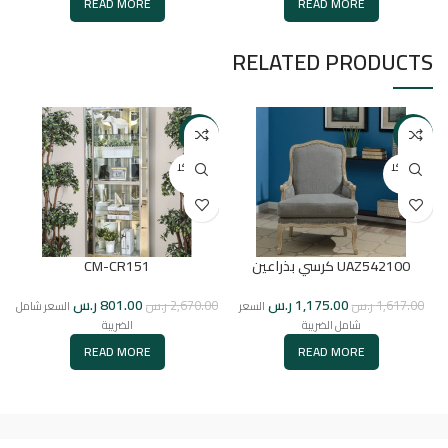
READ MORE
READ MORE
RELATED PRODUCTS
-70%
-27%
بيعت كل
بيعت كل
ها
ها
UAZ542100 كرسي بذراعين
CM-CR151
1,175.00
ر.س
801.00
ر.س
1,617.00
ر.س
2,670.00
ر.س
السعر
السعر شامل
شامل الضريبة
الضريبة
READ MORE
READ MORE