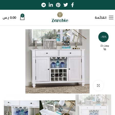
0
القائمة
0.00
ر.س
-70%
بيعت كل
ها
اضغط للتكبير