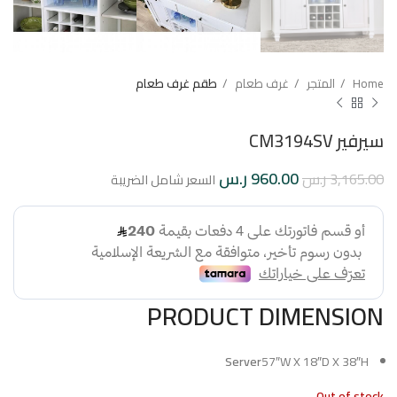
Home
المتجر
غرف طعام
طقم غرف طعام
سيرفير CM3194SV
960.00
ر.س
3,165.00
ر.س
السعر شامل الضريبة
PRODUCT DIMENSION
Server
57″W X 18″D X 38″H
Out of stock