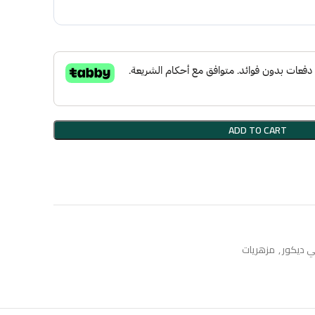
ADD TO CART
ي ديكور
,
مزهريات