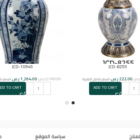
JCD-10945
JCD-8255
222.00
ر.س
1,264.00
ر.س
.س
2,160.00
ر.س
السعر شامل الضريبة
السعر شا
ADD TO CART
ADD TO CART
منتج
سياسة الموقع
ح