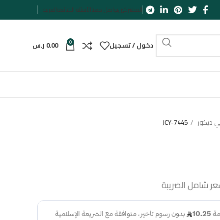
المشتركين
تواصل معنا
الأسئلة الشائعة
العربية
0
دخول / تسجيل
0.00
ر.س
ني ديكور
JCY-7445
عر شامل الضريبة