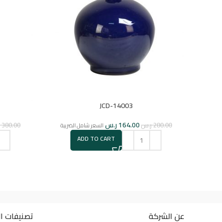
JCD-14003
164.00
ر.س
280.00
ر.س
380.00
ر
السعر شامل الضريبة
ADD TO CART
عن الشركة
تصنيفات ال