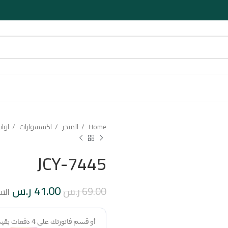
Home
المتجر
اكسسوارات
اوا
JCY-7445
41.00
ر.س
69.00
ر.س
الس