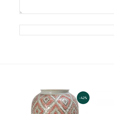
-41%
-42%