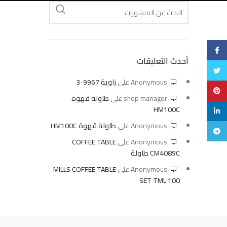
فيسبوك
أحدث التعليقات
تويتر
Anonymous
على
زاوية 9967-3
بنترست
shop manager
على
طاولة قهوة
HM100C
ليند ان
Anonymous
على
طاولة قهوة HM100C
تليجرام
Anonymous
على
COFFEE TABLE
CM4089C طاولة
Anonymous
على
MILLS COFFEE TABLE
SET TML 100